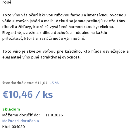
rosé
Toto víno vás očarí iskrivou ružovou farbou a intenzívnou ovocnou
vôňou lesných jahôd a malín. V chuti sa jemne prelínajú svieže tóny
ríbezlí a žihľavy, ktoré sú vyvážené harmonickou kyselinkou.
Elegantné, svieže a s dlhou dochuťou – ideálne na každú
príležitosť, ktorá si zaslúži niečo výnimočné.
Toto víno je skvelou voľbou pre každého, kto hľadá osviežujúce a
elegantné víno plné atraktívnej ovocnosti.
štandardná cena:
€11,07
–5 %
€10,46
/ ks
Jednotková
Skladom
cena:
Môžeme doručiť do:
11.8.2026
Možnosti doručenia
Kód:
004030