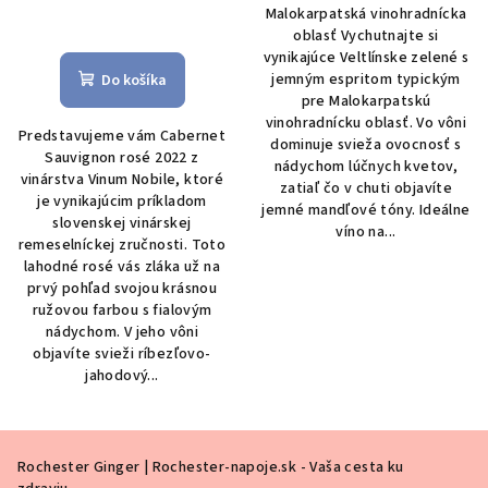
Malokarpatská vinohradnícka
Priemerné
oblasť Vychutnajte si
hodnotenie
vynikajúce Veltlínske zelené s
produktu
jemným espritom typickým
Do košíka
je
pre Malokarpatskú
5,0
vinohradnícku oblasť. Vo vôni
Predstavujeme vám Cabernet
z
dominuje svieža ovocnosť s
Sauvignon rosé 2022 z
5
nádychom lúčnych kvetov,
vinárstva Vinum Nobile, ktoré
hviezdičiek.
zatiaľ čo v chuti objavíte
je vynikajúcim príkladom
jemné mandľové tóny. Ideálne
slovenskej vinárskej
víno na...
remeselníckej zručnosti. Toto
lahodné rosé vás zláka už na
prvý pohľad svojou krásnou
ružovou farbou s fialovým
nádychom. V jeho vôni
objavíte svieži ríbezľovo-
jahodový...
Z
Rochester Ginger | Rochester-napoje.sk - Vaša cesta ku
á