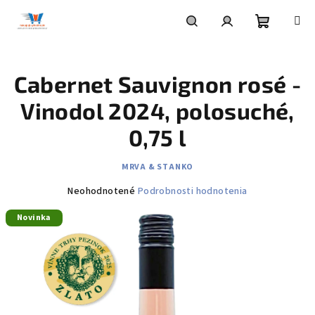
Prejsť
na
obsah
Nákupn
Hľadať
Prihlásenie
Cabernet Sauvignon rosé -
košík
Vinodol 2024, polosuché,
0,75 l
MRVA & STANKO
Priemerné
Neohodnotené
Podrobnosti hodnotenia
hodnotenie
Novinka
produktu
je
0,0
z
5
hviezdičiek.