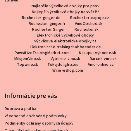
zdraviu
p
Najlepšie výcvikové obojky pre psov
ä
Nejlepší výcvikové obojky na světě !
Rochester-ginger.de
Rochester-napoje.cz
t
Rochester-ginger.fr
VinoObchod.sk
i
Rochester Ginger
Rochester.sk
Elektronické výcvikové obojky
e
Výcvikove elektronicke obojky.cz
Elektronische trainingshalsbaender.de
PawsitiveTrainingMarket.com
Nakupuj-vyhodne.sk
MilujemVino.sk
Vyborne-vino.sk
Darcek-vino.sk
Topwine.sk
Tokajdelights.eu
Vino-online.cz
Wine-eshop.com
Informácie pre vás
Doprava a platba
Všeobecné obchodné podmienky
Podmienky ochrany osobných údajov
O nás - Príbeh nakupuj-vyhodne.sk