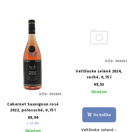
KÓD:
004031
Veltlínske zelené 2024,
suché, 0,75 l
€9,53
Skladom
KÓD:
003830
Cabernet Sauvignon rosé
2022, polosuché, 0,75 l
Do košíka
€8,94
(–11 %)
Veltlínske zelené –
Skladom