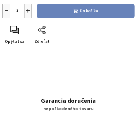
−
+
Do košíka
Opýtať sa
Zdieľať
Garancia doručenia
nepoškodeného tovaru