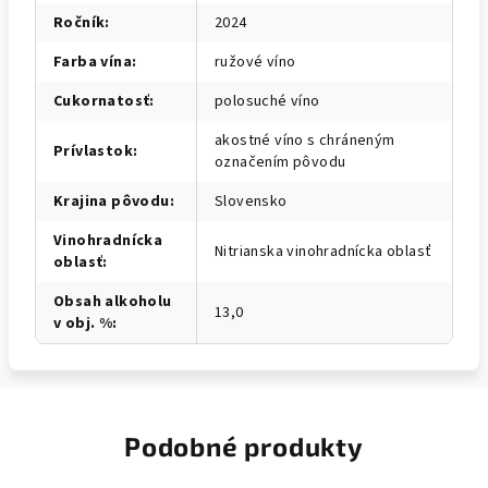
Ročník
:
2024
Farba vína
:
ružové víno
Cukornatosť
:
polosuché víno
akostné víno s chráneným
Prívlastok
:
označením pôvodu
Krajina pôvodu
:
Slovensko
Vinohradnícka
Nitrianska vinohradnícka oblasť
oblasť
:
Obsah alkoholu
13,0
v obj. %
:
Podobné produkty