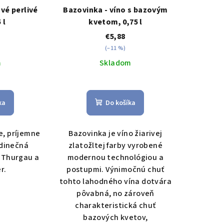
vé perlivé
Bazovinka - víno s bazovým
 l
kvetom, 0,75 l
€5,88
(–11 %)
m
Skladom
ka
Do košíka
le, príjemne
Bazovinka je víno žiarivej
edinečná
zlatožltej farby vyrobené
 Thurgau a
modernou technológiou a
r.
postupmi. Výnimočnú chuť
tohto lahodného vína dotvára
pôvabná, no zároveň
charakteristická chuť
bazových kvetov,