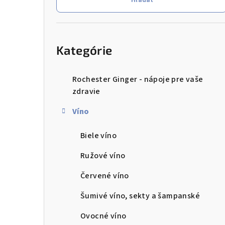
n
ý
Preskočiť
kategórie
p
Kategórie
a
n
Rochester Ginger - nápoje pre vaše
zdravie
e
Víno
l
Biele víno
Ružové víno
Červené víno
Šumivé víno, sekty a šampanské
Ovocné víno