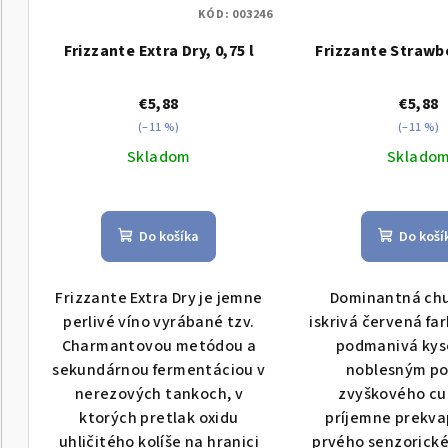
KÓD:
003246
Frizzante Extra Dry, 0,75 l
Frizzante Strawbe
€5,88
€5,88
(–11 %)
(–11 %)
Skladom
Sklado
Do košíka
Do koší
Frizzante Extra Dry je jemne
Dominantná chu
perlivé víno vyrábané tzv.
iskrivá červená fa
Charmantovou metódou a
podmanivá kyse
sekundárnou fermentáciou v
noblesným p
nerezových tankoch, v
zvyškového cu
ktorých pretlak oxidu
príjemne prekva
uhličitého kolíše na hranici
prvého senzorick