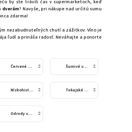
čo by ste trávili čas v supermarketoch, keď
m dverám
? Navyše, pri nákupe nad určitú sumu
konca zdarma!
ným nezabudnuteľných chutí a zážitkov. Víno je
spája ľudí a prináša radosť. Neváhajte a ponorte
Červené víno
Šumivé víno, sekty a šampanské
Nízkohistamínové vína
Tokajské vína
Odrody vína