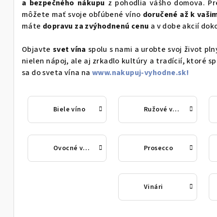
a bezpečného nákupu
z pohodlia vášho domova. Pre
môžete mať svoje obľúbené víno
doručené až k vaši
máte
dopravu za zvýhodnenú cenu
a v dobe akcií do
Objavte
svet vína
spolu s nami a urobte svoj život pl
nielen nápoj, ale aj zrkadlo kultúry a tradícií, ktoré 
sa do sveta vína na
www.nakupuj-vyhodne.sk!
Biele víno
Ružové víno
Ovocné víno
Prosecco
Vinári