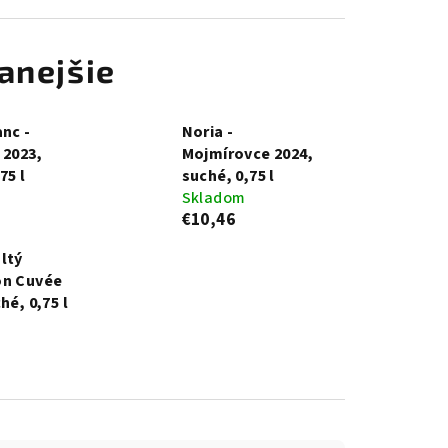
anejšie
anc -
Noria -
 2023,
Mojmírovce 2024,
75 l
suché, 0,75 l
Skladom
€10,46
ltý
on Cuvée
hé, 0,75 l