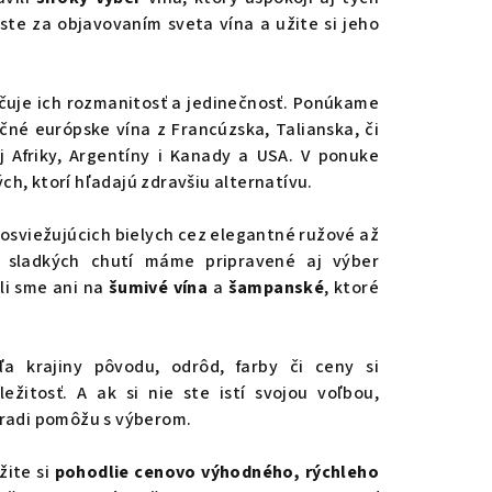
este za objavovaním sveta vína a užite si jeho
čuje ich rozmanitosť a jedinečnosť. Ponúkame
dičné európske vína z Francúzska, Talianska, či
ej Afriky, Argentíny i Kanady a USA. V ponuke
ch, ktorí hľadajú zdravšiu alternatívu.
 osviežujúcich bielych cez elegantné ružové až
v sladkých chutí máme pripravené aj výber
li sme ani na
šumivé vína
a
šampanské
, ktoré
a krajiny pôvodu, odrôd, farby či ceny si
žitosť. A ak si nie ste istí svojou voľbou,
 radi pomôžu s výberom.
žite si
pohodlie cenovo výhodného, rýchleho