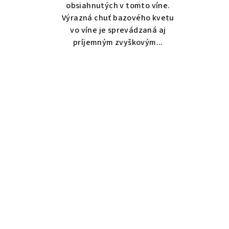
obsiahnutých v tomto víne.
Výrazná chuť bazového kvetu
vo víne je sprevádzaná aj
príjemným zvyškovým...