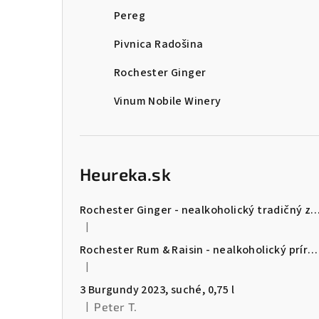
Pereg
Pivnica Radošina
Rochester Ginger
Vinum Nobile Winery
Heureka.sk
Rochester Ginger - nealkoholický tradičný zázvorový ná
|
Hodnotenie produktu je 5 z 5 hviezdičiek.
Rochester Rum & Raisin - nealkoholický prírodný nápoj (725ml)
|
Hodnotenie produktu je 5 z 5 hviezdičiek.
3 Burgundy 2023, suché, 0,75 l
|
Peter T.
Hodnotenie produktu je 5 z 5 hviezdičiek.