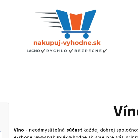
Vín
Víno
- neodmysliteľná
súčasť
každej dobrej spoločno
e-shope www.nakupuj-vyhodne.sk sme pre vás pripr