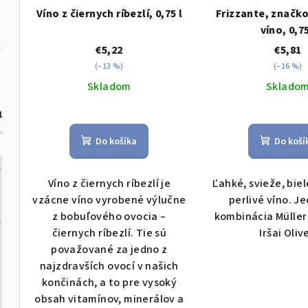
u
k
Víno z čiernych ríbezlí, 0,75 l
Frizzante, značko
víno, 0,75
k
t
€5,22
€5,81
t
o
(–13 %)
(–16 %)
o
Skladom
Sklado
v
v
1
Do košíka
Do koší
Víno z čiernych ríbezlí je
Ľahké, svieže, bie
vzácne víno vyrobené výlučne
perlivé víno. J
z bobuľového ovocia –
kombinácia Müller
čiernych ríbezlí. Tie sú
Iršai Olive
považované za jedno z
najzdravších ovocí v našich
končinách, a to pre vysoký
obsah vitamínov, minerálov a