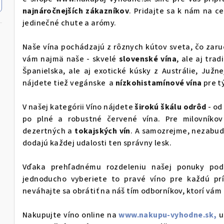
najnáročnejších zákazníkov
. Pridajte sa k nám na c
jedinečné chute a arómy.
Naše vína pochádzajú z rôznych kútov sveta, čo zaru
vám najmä naše - skvelé
slovenské vína
, ale aj tra
Španielska, ale aj exotické kúsky z Austrálie, Južn
nájdete tiež vegánske a
nízkohistamínové vína
pre tý
V našej kategórii Víno nájdete
širokú škálu odrôd
- od
po plné a robustné červené vína. Pre milovníko
dezertných a
tokajských vín
. A samozrejme, nezabud
dodajú každej udalosti ten správny lesk.
Vďaka prehľadnému rozdeleniu našej ponuky podľ
jednoducho vyberiete to pravé víno pre každú príle
neváhajte sa obrátiť na náš tím odborníkov, ktorí vám
Nakupujte víno online na
www.nakupu-vyhodne.sk,
u