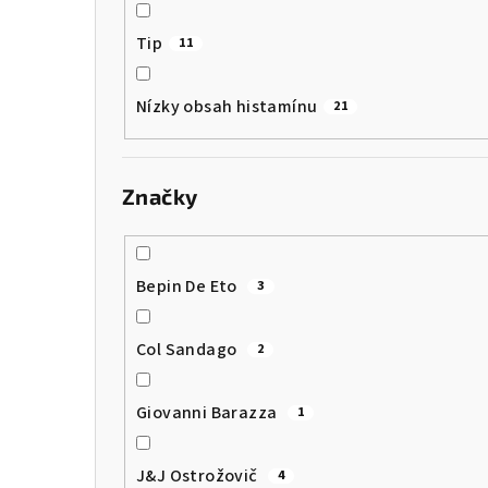
Tip
11
Nízky obsah histamínu
21
Značky
Bepin De Eto
3
Col Sandago
2
Giovanni Barazza
1
J&J Ostrožovič
4