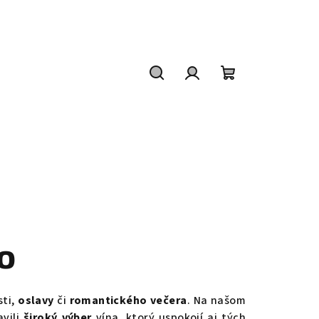
Hľadať
Prihlásenie
Nákupný
košík
o
sti,
oslavy
či
romantického večera
. Na našom
avili
široký výber
vína, ktorý uspokojí aj tých