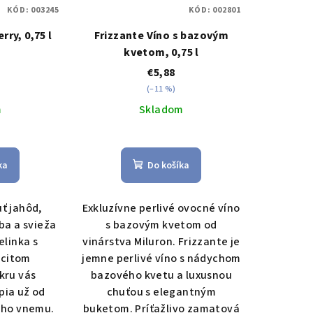
KÓD:
003245
KÓD:
002801
rry, 0,75 l
Frizzante Víno s bazovým
kvetom, 0,75 l
€5,88
(–11 %)
m
Skladom
ka
Do košíka
ť jahôd,
Exkluzívne perlivé ovocné víno
rba a svieža
s bazovým kvetom od
linka s
vinárstva Miluron. Frizzante je
ocitom
jemne perlivé víno s nádychom
kru vás
bazového kvetu a luxusnou
pia už od
chuťou s elegantným
ého vnemu.
buketom. Príťažlivo zamatová