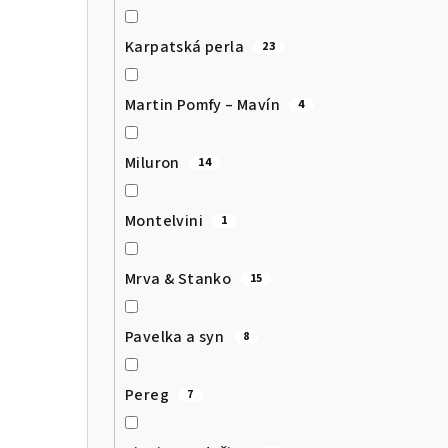
Karpatská perla
23
Martin Pomfy – Mavín
4
Miluron
14
Montelvini
1
Mrva & Stanko
15
Pavelka a syn
8
Pereg
7