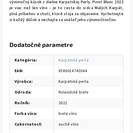
výnimočný kúsok z dielne Karpatskej Perly. Pinot Blanc 2022
je viac než len víno – je to cesta do srdca Malých Karpát,
plná príbehov a chutí, ktoré stoja za objavenie. Vychutnajte
si každý dúšok a nechajte sa unášať jeho výnimočnosťou.
Dodatočné parametre
Kategória
:
Karpatská perla
EAN
:
8586014740344
Výrobca
:
Karpatská perla
Odroda
:
Rulandské biele
Ročník
:
2022
Farba vína
:
biele víno
Cukornatosť
:
suché víno