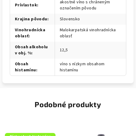
akostné víno s chráneným
Prívlastok
:
označením pôvodu
Krajina pôvodu
:
Slovensko
Vinohradnícka
Malokarpatská vinohradnícka
oblasť
:
oblasť
Obsah alkoholu
12,5
v obj. %
:
Obsah
víno s nízkym obsahom
histamínu
:
histamínu
Podobné produkty