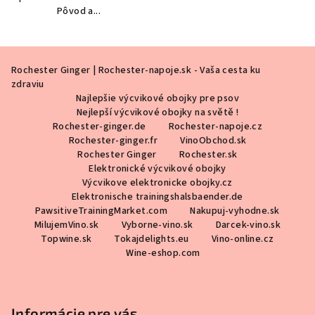
Pôvod a...
Z
Rochester Ginger | Rochester-napoje.sk - Vaša cesta ku
á
zdraviu
p
Najlepšie výcvikové obojky pre psov
ä
Nejlepší výcvikové obojky na světě !
Rochester-ginger.de
Rochester-napoje.cz
t
Rochester-ginger.fr
VinoObchod.sk
i
Rochester Ginger
Rochester.sk
Elektronické výcvikové obojky
e
Výcvikove elektronicke obojky.cz
Elektronische trainingshalsbaender.de
PawsitiveTrainingMarket.com
Nakupuj-vyhodne.sk
MilujemVino.sk
Vyborne-vino.sk
Darcek-vino.sk
Topwine.sk
Tokajdelights.eu
Vino-online.cz
Wine-eshop.com
Informácie pre vás