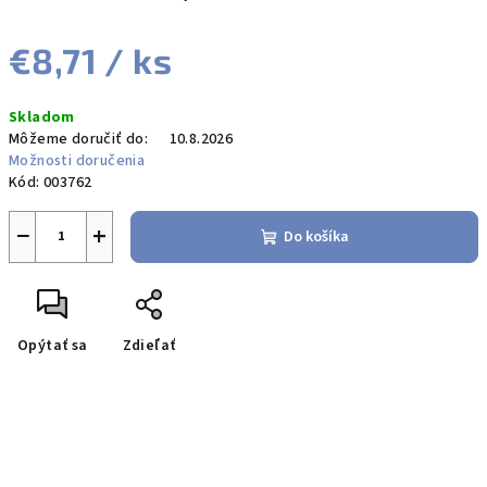
€8,71
/ ks
Jednotková
Skladom
cena:
Môžeme doručiť do:
10.8.2026
Možnosti doručenia
Kód:
003762
−
+
Do košíka
Opýtať sa
Zdieľať