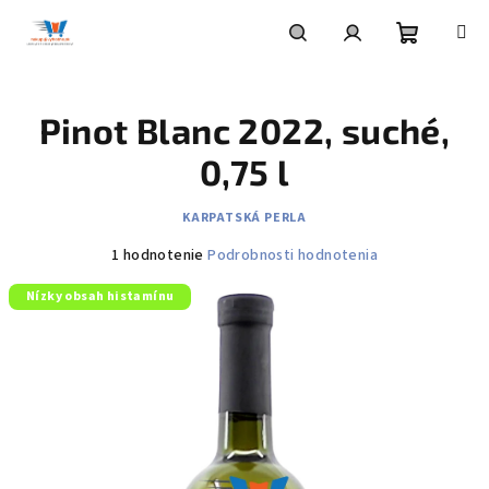
Prejsť
na
obsah
Nákupn
Hľadať
Prihlásenie
Pinot Blanc 2022, suché,
košík
0,75 l
KARPATSKÁ PERLA
Priemerné
1 hodnotenie
Podrobnosti hodnotenia
hodnotenie
Nízky obsah histamínu
produktu
je
5,0
z
5
hviezdičiek.