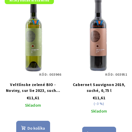
Nízky obsah histamínu
KÓD:
003946
KÓD:
003951
Veltlínske zelené BIO -
Cabernet Sauvignon 2019,
Noviny, sur lie 2023, suché,
suché, 0,75 l
0,75 l
€11,61
€11,61
(–3 %)
Skladom
Skladom
Priemerné
hodnotenie
Do košíka