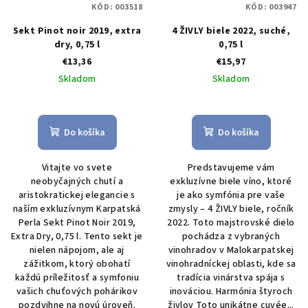
KÓD:
003518
KÓD:
003947
Sekt Pinot noir 2019, extra
4 ŽIVLY biele 2022, suché,
dry, 0,75 l
0,75 l
€13,36
€15,97
Skladom
Skladom
Priemerné
hodnotenie
produktu
Do košíka
Do košíka
je
5,0
Vitajte vo svete
Predstavujeme vám
z
neobyčajných chutí a
exkluzívne biele víno, ktoré
5
aristokratickej elegancie s
je ako symfónia pre vaše
hviezdičiek.
naším exkluzívnym Karpatská
zmysly – 4 ŽIVLY biele, ročník
Perla Sekt Pinot Noir 2019,
2022. Toto majstrovské dielo
Extra Dry, 0,75 l. Tento sekt je
pochádza z vybraných
nielen nápojom, ale aj
vinohradov v Malokarpatskej
zážitkom, ktorý obohatí
vinohradníckej oblasti, kde sa
každú príležitosť a symfoniu
tradícia vinárstva spája s
vašich chuťových pohárikov
inováciou. Harmónia štyroch
pozdvihne na novú úroveň.
živlov Toto unikátne cuvée...