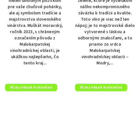
nielen lahodným pôžitkom
zelené, ktoré je výsledkom
hviezdičiek.
pre vaše chuťové poháriky,
nášho nekompromisného
ale aj symbolom tradície a
záväzku k tradícii a kvalite.
majstrovstva slovenského
Toto víno je viac než len
vinárstva. Muškát moravský,
nápoj; je to majstrovské dielo
ročník 2023, s chráneným
vytvorené s láskou a
označením pôvodu z
odbornými znalosťami, a to
Malokarpatskej
priamo zo srdca
vinohradníckej oblasti, je
Malokarpatskej
ukážkou najlepšieho, čo
vinohradníckej oblasti –
tento kraj...
Modry,...
Nízky obsah histamínu
Nízky obsah histamínu