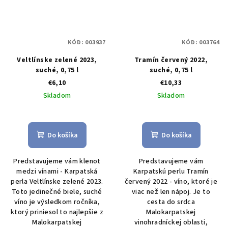
KÓD:
003937
KÓD:
003764
Veltlínske zelené 2023,
Tramín červený 2022,
suché, 0,75 l
suché, 0,75 l
€6,10
€10,33
Skladom
Skladom
Do košíka
Do košíka
Predstavujeme vám klenot
Predstavujeme vám
medzi vínami - Karpatská
Karpatskú perlu Tramín
perla Veltlínske zelené 2023.
červený 2022 - víno, ktoré je
Toto jedinečné biele, suché
viac než len nápoj. Je to
víno je výsledkom ročníka,
cesta do srdca
ktorý priniesol to najlepšie z
Malokarpatskej
Malokarpatskej
vinohradníckej oblasti,