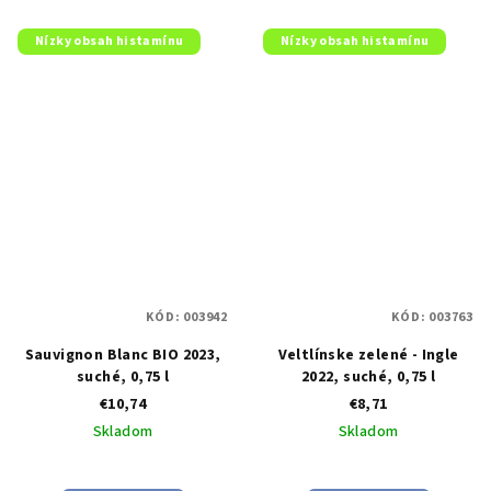
Nízky obsah histamínu
Nízky obsah histamínu
KÓD:
003942
KÓD:
003763
Sauvignon Blanc BIO 2023,
Veltlínske zelené - Ingle
suché, 0,75 l
2022, suché, 0,75 l
€10,74
€8,71
Skladom
Skladom