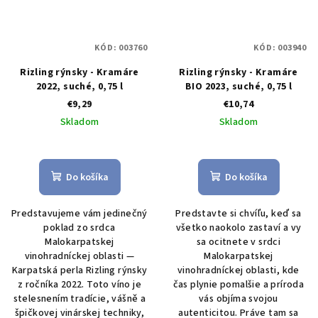
KÓD:
003760
KÓD:
003940
Rizling rýnsky - Kramáre
Rizling rýnsky - Kramáre
2022, suché, 0,75 l
BIO 2023, suché, 0,75 l
€9,29
€10,74
Skladom
Skladom
Do košíka
Do košíka
Predstavujeme vám jedinečný
Predstavte si chvíľu, keď sa
poklad zo srdca
všetko naokolo zastaví a vy
Malokarpatskej
sa ocitnete v srdci
vinohradníckej oblasti —
Malokarpatskej
Karpatská perla Rizling rýnsky
vinohradníckej oblasti, kde
z ročníka 2022. Toto víno je
čas plynie pomalšie a príroda
stelesnením tradície, vášně a
vás objíma svojou
špičkovej vinárskej techniky,
autenticitou. Práve tam sa