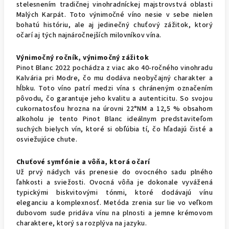
stelesnením tradičnej vinohradníckej majstrovstvá oblasti
Malých Karpát. Toto výnimočné víno nesie v sebe nielen
bohatú históriu, ale aj jedinečný chuťový zážitok, ktorý
očarí aj tých najnáročnejších milovníkov vína.
Výnimočný ročník, výnimočný zážitok
Pinot Blanc 2022 pochádza z viac ako 40-ročného vinohradu
Kalvária pri Modre, čo mu dodáva neobyčajný charakter a
hĺbku. Toto víno patrí medzi vína s chráneným označením
pôvodu, čo garantuje jeho kvalitu a autenticitu. So svojou
cukornatosťou hrozna na úrovni 22°NM a 12,5 % obsahom
alkoholu je tento Pinot Blanc ideálnym predstaviteľom
suchých bielych vín, ktoré si obľúbia tí, čo hľadajú čisté a
osviežujúce chute.
Chuťové symfónie a vôňa, ktorá očarí
Už prvý nádych vás prenesie do ovocného sadu plného
ľahkosti a sviežosti. Ovocná vôňa je dokonale vyvážená
typickými biskvitovými tónmi, ktoré dodávajú vínu
eleganciu a komplexnosť. Metóda zrenia sur lie vo veľkom
dubovom sude pridáva vínu na plnosti a jemne krémovom
charaktere, ktorý sa rozplýva na jazyku.