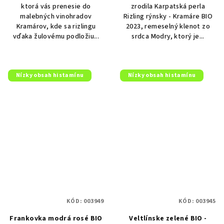
ktorá vás prenesie do
zrodila Karpatská perla
malebných vinohradov
Rizling rýnsky - Kramáre BIO
Kramárov, kde sa rizlingu
2023, remeselný klenot zo
vďaka žulovému podložiu...
srdca Modry, ktorý je...
Nízky obsah histamínu
Nízky obsah histamínu
KÓD:
003949
KÓD:
003945
Frankovka modrá rosé BIO
Veltlínske zelené BIO -