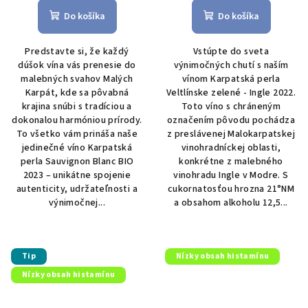
Do košíka
Do košíka
Predstavte si, že každý
Vstúpte do sveta
dúšok vína vás prenesie do
výnimočných chutí s naším
malebných svahov Malých
vínom Karpatská perla
Karpát, kde sa pôvabná
Veltlínske zelené - Ingle 2022.
krajina snúbi s tradíciou a
Toto víno s chráneným
dokonalou harmóniou prírody.
označením pôvodu pochádza
To všetko vám prináša naše
z preslávenej Malokarpatskej
jedinečné víno Karpatská
vinohradníckej oblasti,
perla Sauvignon Blanc BIO
konkrétne z malebného
2023 – unikátne spojenie
vinohradu Ingle v Modre. S
autenticity, udržateľnosti a
cukornatosťou hrozna 21°NM
výnimočnej...
a obsahom alkoholu 12,5...
Tip
Nízky obsah histamínu
Nízky obsah histamínu