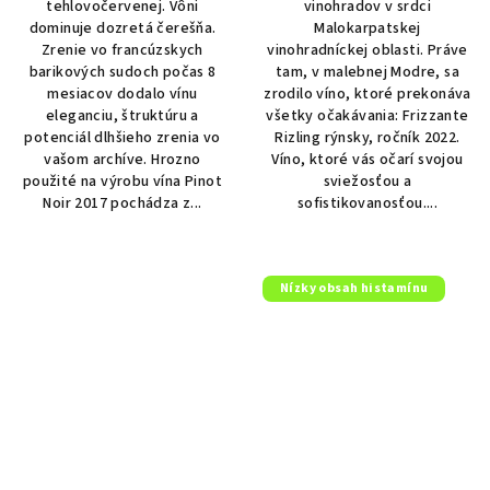
tehlovočervenej. Vôni
vinohradov v srdci
hviezdičiek.
dominuje dozretá čerešňa.
Malokarpatskej
Zrenie vo francúzskych
vinohradníckej oblasti. Práve
barikových sudoch počas 8
tam, v malebnej Modre, sa
mesiacov dodalo vínu
zrodilo víno, ktoré prekonáva
eleganciu, štruktúru a
všetky očakávania: Frizzante
potenciál dlhšieho zrenia vo
Rizling rýnsky, ročník 2022.
vašom archíve. Hrozno
Víno, ktoré vás očarí svojou
použité na výrobu vína Pinot
sviežosťou a
Noir 2017 pochádza z...
sofistikovanosťou....
Nízky obsah histamínu