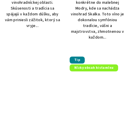
vinohradníckej oblasti.
konkrétne do malebnej
Skúsenosti a tradícia sa
Modry, kde sa nachádza
spájajú v každom dúšku, aby
vinohrad Skalka. Toto víno je
vám priniesli zážitok, ktorý sa
dokonalou symfóniou
vryje...
tradície, vášni a
majstrovstva, zhmotnenou v
každom...
Tip
Nízky obsah histamínu