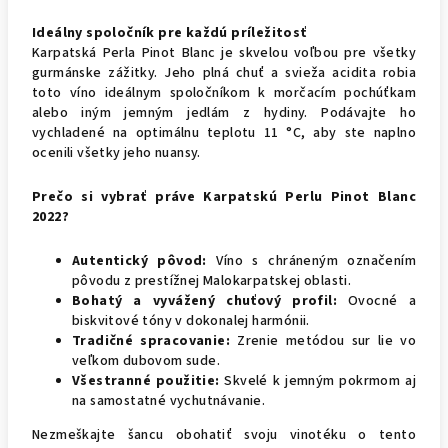
Ideálny spoločník pre každú príležitosť
Karpatská Perla Pinot Blanc je skvelou voľbou pre všetky
gurmánske zážitky. Jeho plná chuť a svieža acidita robia
toto víno ideálnym spoločníkom k morčacím pochúťkam
alebo iným jemným jedlám z hydiny. Podávajte ho
vychladené na optimálnu teplotu 11 °C, aby ste naplno
ocenili všetky jeho nuansy.
Prečo si vybrať práve Karpatskú Perlu Pinot Blanc
2022?
Autentický pôvod:
Víno s chráneným označením
pôvodu z prestížnej Malokarpatskej oblasti.
Bohatý a vyvážený chuťový profil:
Ovocné a
biskvitové tóny v dokonalej harmónii.
Tradičné spracovanie:
Zrenie metódou sur lie vo
veľkom dubovom sude.
Všestranné použitie:
Skvelé k jemným pokrmom aj
na samostatné vychutnávanie.
Nezmeškajte šancu obohatiť svoju vinotéku o tento