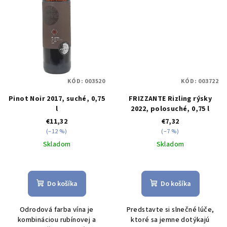
KÓD:
003520
KÓD:
003722
Pinot Noir 2017, suché, 0,75
FRIZZANTE Rizling rýsky
l
2022, polosuché, 0,75 l
€11,32
€7,32
(–12 %)
(–7 %)
Skladom
Skladom
Priemerné
hodnotenie
produktu
Do košíka
Do košíka
je
5,0
Odrodová farba vína je
Predstavte si slnečné lúče,
z
kombináciou rubínovej a
ktoré sa jemne dotýkajú
5