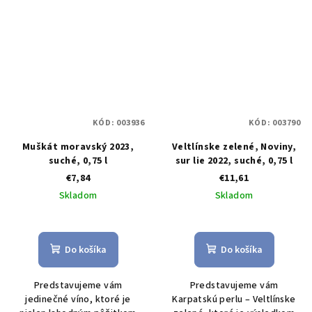
KÓD:
003936
KÓD:
003790
Muškát moravský 2023,
Veltlínske zelené, Noviny,
suché, 0,75 l
sur lie 2022, suché, 0,75 l
€7,84
€11,61
Skladom
Skladom
Priemerné
hodnotenie
produktu
Do košíka
Do košíka
je
5,0
Predstavujeme vám
Predstavujeme vám
z
jedinečné víno, ktoré je
Karpatskú perlu – Veltlínske
5