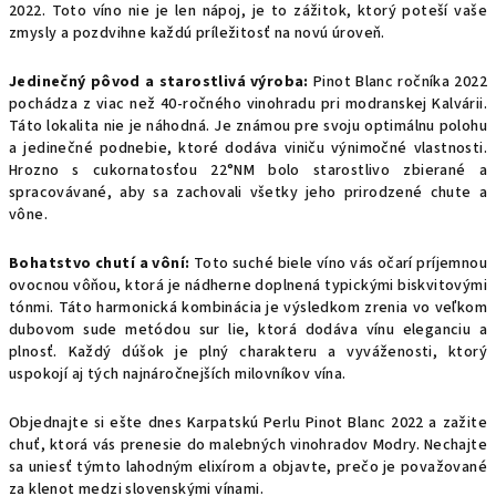
2022. Toto víno nie je len nápoj, je to zážitok, ktorý poteší vaše
zmysly a pozdvihne každú príležitosť na novú úroveň.
Jedinečný pôvod a starostlivá výroba:
Pinot Blanc ročníka 2022
pochádza z viac než 40-ročného vinohradu pri modranskej Kalvárii.
Táto lokalita nie je náhodná. Je známou pre svoju optimálnu polohu
a jedinečné podnebie, ktoré dodáva viniču výnimočné vlastnosti.
Hrozno s cukornatosťou 22°NM bolo starostlivo zbierané a
spracovávané, aby sa zachovali všetky jeho prirodzené chute a
vône.
Bohatstvo chutí a vôní:
Toto suché biele víno vás očarí príjemnou
ovocnou vôňou, ktorá je nádherne doplnená typickými biskvitovými
tónmi. Táto harmonická kombinácia je výsledkom zrenia vo veľkom
dubovom sude metódou sur lie, ktorá dodáva vínu eleganciu a
plnosť. Každý dúšok je plný charakteru a vyváženosti, ktorý
uspokojí aj tých najnáročnejších milovníkov vína.
Objednajte si ešte dnes Karpatskú Perlu Pinot Blanc 2022 a zažite
chuť, ktorá vás prenesie do malebných vinohradov Modry. Nechajte
sa uniesť týmto lahodným elixírom a objavte, prečo je považované
za klenot medzi slovenskými vínami.