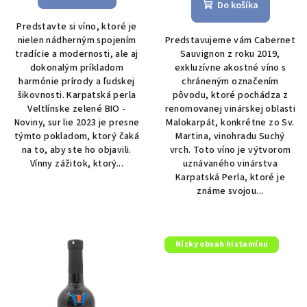
produktu
Do košíka
je
Predstavte si víno, ktoré je
5,0
nielen nádherným spojením
Predstavujeme vám Cabernet
z
tradície a modernosti, ale aj
Sauvignon z roku 2019,
5
dokonalým príkladom
exkluzívne akostné víno s
hviezdičiek.
harmónie prírody a ľudskej
chráneným označením
šikovnosti. Karpatská perla
pôvodu, ktoré pochádza z
Veltlínske zelené BIO -
renomovanej vinárskej oblasti
Noviny, sur lie 2023 je presne
Malokarpát, konkrétne zo Sv.
týmto pokladom, ktorý čaká
Martina, vinohradu Suchý
na to, aby ste ho objavili.
vrch. Toto víno je výtvorom
Vínny zážitok, ktorý...
uznávaného vinárstva
Karpatská Perla, ktoré je
známe svojou...
Nízky obsah histamínu