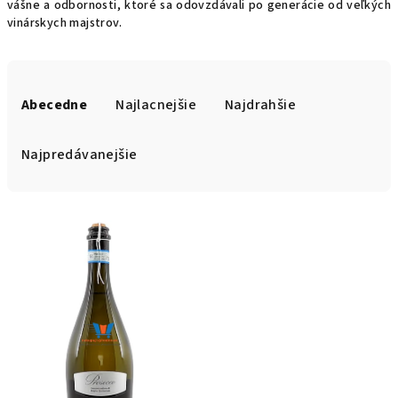
vášne a odbornosti, ktoré sa odovzdávali po generácie od veľkých
vinárskych majstrov.
R
a
Abecedne
Najlacnejšie
Najdrahšie
d
e
Najpredávanejšie
n
i
V
e
ý
p
p
r
i
o
s
d
p
u
r
k
o