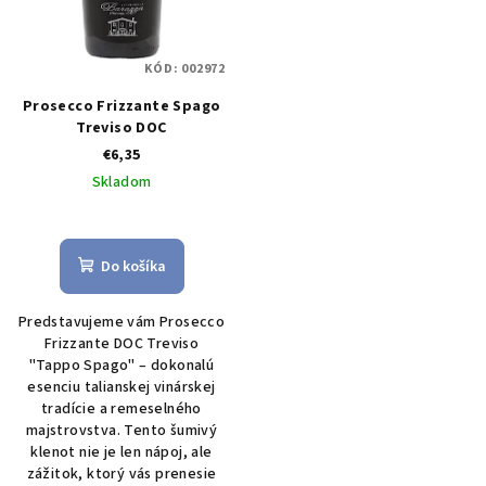
t
d
o
u
v
KÓD:
002972
k
Prosecco Frizzante Spago
t
Treviso DOC
o
€6,35
v
Skladom
Priemerné
hodnotenie
produktu
Do košíka
je
5,0
Predstavujeme vám Prosecco
z
Frizzante DOC Treviso
5
"Tappo Spago" – dokonalú
hviezdičiek.
esenciu talianskej vinárskej
tradície a remeselného
majstrovstva. Tento šumivý
klenot nie je len nápoj, ale
zážitok, ktorý vás prenesie