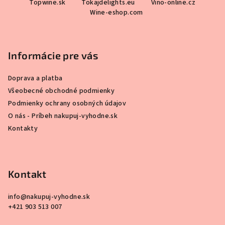
y
Topwine.sk
Tokajdelights.eu
Vino-online.cz
Wine-eshop.com
v
ý
p
i
Informácie pre vás
s
u
Doprava a platba
Všeobecné obchodné podmienky
Podmienky ochrany osobných údajov
O nás - Príbeh nakupuj-vyhodne.sk
Kontakty
Kontakt
info
@
nakupuj-vyhodne.sk
+421 903 513 007