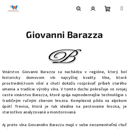
Prejsť
na
obsah
Nákupn
Hľadať
Prihlásenie
Giovanni Barazza
košík
Vinárstvo Giovanni Barazza sa nachádza v regióne, ktorý bol
historicky domovom vín najvyššej kvality.
Vína, ktoré
prostredníctvom vôní a chutí dokážu rozprávať príbeh starého
umenia a tradície výroby vína.
V tomto duchu pokračuje vo svojej
ceste vinárstvo Barazza, ktoré spája najmodernejšie technológie s
tradičným ručným zberom hrozna.
Komplexná pôda na alpskom
úpätí Trevisa, ktorá je tak ideálna na pestovanie hrozna, je
starostlivo analyzovaná a monitorovaná.
Aj preto vína Giovanniho Barazzu majú v sebe nezameniteľnú chuť