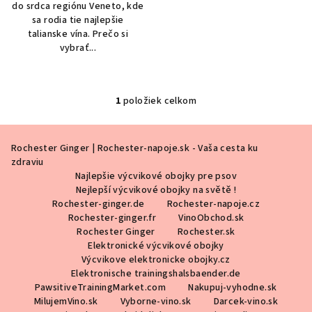
do srdca regiónu Veneto, kde
sa rodia tie najlepšie
talianske vína. Prečo si
vybrať...
1
položiek celkom
O
v
Z
l
Rochester Ginger | Rochester-napoje.sk - Vaša cesta ku
á
á
zdraviu
p
d
Najlepšie výcvikové obojky pre psov
a
ä
Nejlepší výcvikové obojky na světě !
c
Rochester-ginger.de
Rochester-napoje.cz
t
Rochester-ginger.fr
VinoObchod.sk
i
i
Rochester Ginger
Rochester.sk
e
Elektronické výcvikové obojky
e
p
Výcvikove elektronicke obojky.cz
r
Elektronische trainingshalsbaender.de
v
PawsitiveTrainingMarket.com
Nakupuj-vyhodne.sk
k
MilujemVino.sk
Vyborne-vino.sk
Darcek-vino.sk