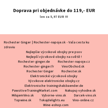
Doprava pri objednávke do 119,- EUR
len za 5,97 EUR !!!
Z
Rochester Ginger | Rochester-napoje.sk - Vaša cesta ku
á
zdraviu
p
Najlepšie výcvikové obojky pre psov
ä
Nejlepší výcvikové obojky na světě !
Rochester-ginger.de
Rochester-napoje.cz
t
Rochester-ginger.fr
VinoObchod.sk
i
Rochester Ginger
Rochester.sk
Elektronické výcvikové obojky
e
Výcvikove elektronicke obojky.cz
Elektronische trainingshalsbaender.de
PawsitiveTrainingMarket.com
Nakupuj-vyhodne.sk
MilujemVino.sk
Vyborne-vino.sk
Darcek-vino.sk
Topwine.sk
Tokajdelights.eu
Vino-online.cz
Wine-eshop.com