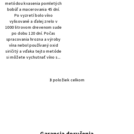
metódou kvasenia pomletých
bobúľ a macerovania 45 dní.
Po vyzretí bolo víno
vylisované a ďalej zrelo v
1000 litrovom drevenom sude
po dobu 120 dní. Počas
spracovania hrozna a výroby
vína nebol používaný oxid
siričitý a vďaka tejto metóde
si môžete vychutnať víno s...
3
položiek celkom
O
v
l
á
d
a
c
i
Garancia doručenia