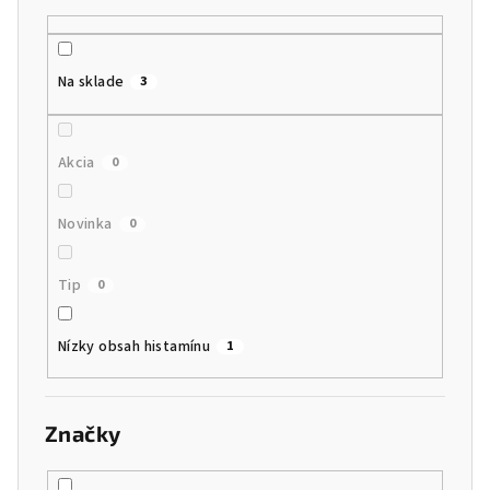
d
u
k
Na sklade
3
t
o
Akcia
0
v
Novinka
0
Tip
0
Nízky obsah histamínu
1
Značky