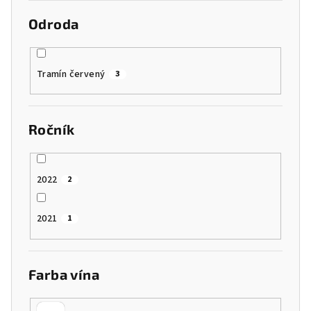
Odroda
Tramín červený
3
Ročník
2022
2
2021
1
Farba vína