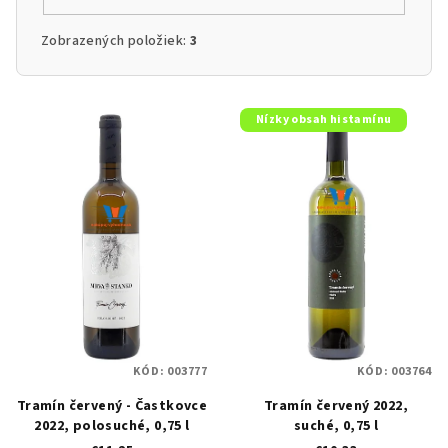
Zobrazených položiek:
3
V
Nízky obsah histamínu
ý
p
i
s
p
r
o
d
u
KÓD:
003777
KÓD:
003764
k
Tramín červený - Častkovce
Tramín červený 2022,
t
2022, polosuché, 0,75 l
suché, 0,75 l
o