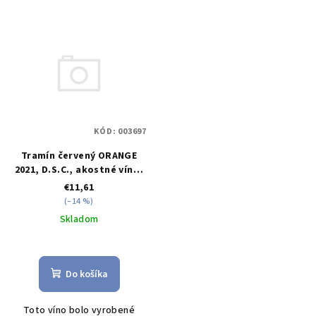
KÓD:
003697
Tramín červený ORANGE
2021, D.S.C., akostné víno,
suché, 0,75 l
€11,61
(–14 %)
Skladom
Do košíka
Toto víno bolo vyrobené