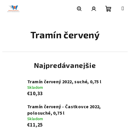
Prejsť
na
obsah
Nákupn
Hľadať
Prihlásenie
Tramín červený
košík
Najpredávanejšie
Tramín červený 2022, suché, 0,75 l
Skladom
€10,33
Tramín červený - Častkovce 2022,
polosuché, 0,75 l
Skladom
€11,25