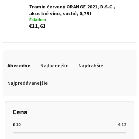
Tramín červený ORANGE 2021, D.S.C.,
akostné víno, suché, 0,75 l
Skladom
€11,61
R
a
Abecedne
Najlacnejšie
Najdrahšie
d
e
Najpredávanejšie
n
i
e
Cena
p
r
€
10
€
12
o