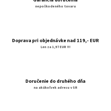
e
nepoškodeného tovaru
p
r
v
k
y
v
Doprava pri objednávke nad 119,- EUR
ý
Len za 1,97 EUR !!!
p
i
s
u
Doručenie do druhého dňa
na akúkoľvek adresu v SR