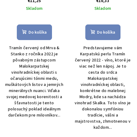
€11,25
€10,33
v
Skladom
Skladom
Do košíka
Do košíka
Tramín červený od Mrva &
Predstavujeme vám
Stanko z ročníka 2022 je
Karpatskú perlu Tramín
pôvabným zástupcom
červený 2022 - víno, ktoré je
Malokarpatskej
viac než len nápoj. Je to
vinohradníckej oblasti s
cesta do srdca
očarujúcimi tónmi medu,
Malokarpatskej
muškátových listov a jemných
vinohradníckej oblasti,
minerálnych nuanci. Vďaka
konkrétne do malebnej
svojej medovej korenitosti a
Modry, kde sa nachádza
šťavnatosti je tento
vinohrad Skalka. Toto víno je
polosuchý poklad ideálnym
dokonalou symfóniou
darčekom pre milovníkov...
tradície, vášni a
majstrovstva, zhmotnenou v
každom...