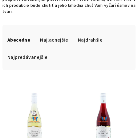
ich produkcie bude chutiť a jeho lahodná chuť Vám vyčarí úsmev na
tvári.
R
a
Abecedne
Najlacnejšie
Najdrahšie
d
e
Najpredávanejšie
n
i
V
e
ý
p
p
r
i
o
s
d
p
u
r
k