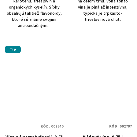
karoténu, trieslovín a
na celom trhu. Vôňa tohto
organických kyselín. Šípky
vína je plná až intenzívna,
obsahujú taktiež flavonoidy,
typická je trpkasto-
ktoré sú známe svojimi
trieslovinová chuť.
antioxidačnými...
Tip
KÓD:
002540
KÓD:
002797
Víno z čiernych ríbezlí, 0,75
Višňové víno, 0,75 l