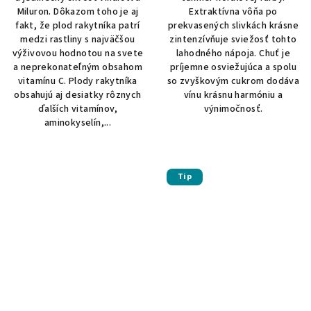
Miluron. Dôkazom toho je aj
Extraktívna vôňa po
fakt, že plod rakytníka patrí
prekvasených slivkách krásne
medzi rastliny s najväčšou
zintenzívňuje sviežosť tohto
výživovou hodnotou na svete
lahodného nápoja. Chuť je
a neprekonateľným obsahom
príjemne osviežujúca a spolu
vitamínu C. Plody rakytníka
so zvyškovým cukrom dodáva
obsahujú aj desiatky rôznych
vínu krásnu harmóniu a
ďalších vitamínov,
výnimočnosť.
aminokyselín,...
Tip