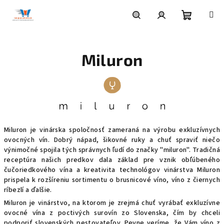
Prejsť
na
obsah
Nákupn
Hľadať
Prihlásenie
Miluron
košík
Miluron je vinárska spoločnosť zameraná na výrobu exkluzívnych
ovocných vín. Dobrý nápad, šikovné ruky a chuť spraviť niečo
výnimočné spojila tých správnych ľudí do značky "miluron". Tradičná
receptúra našich predkov dala základ pre vznik obľúbeného
čučoriedkového vína a kreativita technológov vinárstva Miluron
prispela k rozšíreniu sortimentu o brusnicové víno, víno z čiernych
ríbezlí a ďalšie.
Miluron je vinárstvo, na ktorom je zrejmá chuť vyrábať exkluzívne
ovocné vína z poctivých surovín zo Slovenska, čím by chceli
podporiť slovenských pestovateľov. Pevne veríme, že Vám víno z