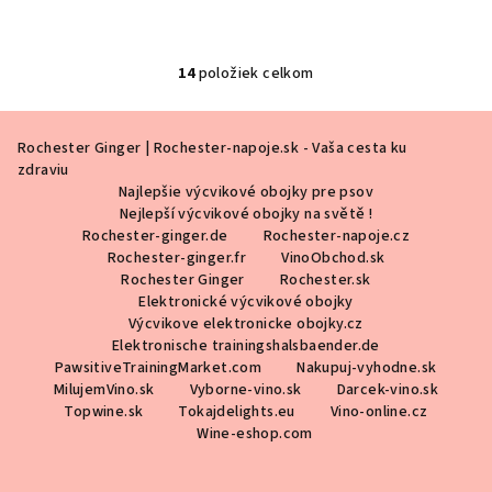
14
položiek celkom
O
v
Z
l
Rochester Ginger | Rochester-napoje.sk - Vaša cesta ku
á
á
zdraviu
p
d
Najlepšie výcvikové obojky pre psov
a
ä
Nejlepší výcvikové obojky na světě !
c
Rochester-ginger.de
Rochester-napoje.cz
t
Rochester-ginger.fr
VinoObchod.sk
i
i
Rochester Ginger
Rochester.sk
e
Elektronické výcvikové obojky
e
p
Výcvikove elektronicke obojky.cz
r
Elektronische trainingshalsbaender.de
v
PawsitiveTrainingMarket.com
Nakupuj-vyhodne.sk
k
MilujemVino.sk
Vyborne-vino.sk
Darcek-vino.sk
y
Topwine.sk
Tokajdelights.eu
Vino-online.cz
Wine-eshop.com
v
ý
p