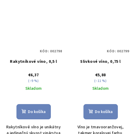
KÓD:
002798
KÓD:
002799
Rakytníkové víno, 0,5 l
Slivkové víno, 0,75 l
€6,37
€5,88
(–9 %)
(–11 %)
Skladom
Skladom
Do košíka
Do košíka
Rakytníkové víno je unikátny
Víno je tmavooranžovej,
a jedinečný skvost vinárstva
takmer koralovej farby.