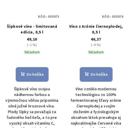
KÓD:
003675
KÓD:
003676
Šípkové víno - limitovaná
Víno z Arónie čiernoplodej,
edícia, 0,5 l
0,5 l
€9,10
€6,37
(–1 %)
(–9 %)
Skladom
Skladom
Do košíka
Do košíka
Šípkové víno svojou
Víno vzniklo modernou
nádhernou farbou a
technológiou zo 100%
výnimočnou vôňou pripomína
fermentovanej šťavy arónie
silné južné hroznové vína.
čiernoplodej a svojím
Plody šípky sa považujú za
zložením a fyziologickým
ľudového liečiteľa, a to pre
obsahom látok presahuje aj
vysoký obsah vitamínu C,
najkvalitnejšie červené vína