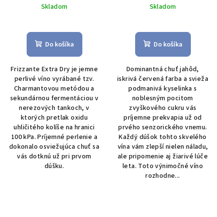
Skladom
Skladom
Do košíka
Do košíka
Frizzante Extra Dry je jemne
Dominantná chuť jahôd,
perlivé víno vyrábané tzv.
iskrivá červená farba a svieža
Charmantovou metódou a
podmanivá kyselinka s
sekundárnou fermentáciou v
noblesným pocitom
nerezových tankoch, v
zvyškového cukru vás
ktorých pretlak oxidu
príjemne prekvapia už od
uhličitého kolíše na hranici
prvého senzorického vnemu.
100 kPa. Príjemné perlenie a
Každý dúšok tohto skvelého
dokonalo osviežujúca chuť sa
vína vám zlepší nielen náladu,
vás dotknú už pri prvom
ale pripomenie aj žiarivé lúče
dúšku.
leta. Toto výnimočné víno
rozhodne...