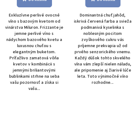
Exkluzívne perlivé ovocné
Dominantná chuť jahôd,
víno s bazovým kvetom od
iskrivá červená farba a svieža
vinárstva Miluron. Frizzante je
podmanivá kyselinka s
jemne perlivé víno s
noblesným pocitom
nádychom bazového kvetu a
zvyškového cukru vás
luxusnou chuťou s
príjemne prekvapia už od
elegantným buketom.
prvého senzorického vnemu.
Príťažlivo zamatová vôňa
Každý dúšok tohto skvelého
kvetov v kombinácii s
vína vám zlepší nielen náladu,
jemnými briliantovými
ale pripomenie aj žiarivé lúče
bublinkami strhne na seba
leta. Toto výnimočné víno
vašu pozornosť a získa si
rozhodne...
vašu...