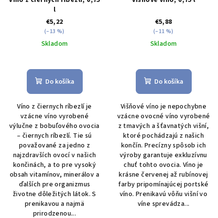
l
€5,22
€5,88
(–13 %)
(–11 %)
Skladom
Skladom
Do košíka
Do košíka
Víno z čiernych ríbezlí je
Višňové víno je nepochybne
vzácne víno vyrobené
vzácne ovocné víno vyrobené
výlučne z bobuľového ovocia
z tmavých a šťavnatých višní,
– čiernych ríbezlí. Tie sú
ktoré pochádzajú z našich
považované za jedno z
končín. Precízny spôsob ich
najzdravších ovocí v našich
výroby garantuje exkluzívnu
končinách, a to pre vysoký
chuť tohto ovocia. Víno je
obsah vitamínov, minerálov a
krásne červenej až rubínovej
ďalších pre organizmus
farby pripomínajúcej portské
životne dôležitých látok. S
víno. Prenikavú vôňu višní vo
prenikavou a najmä
víne sprevádza...
prirodzenou...