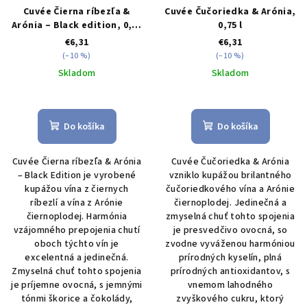
Cuvée Čierna ríbezľa &
Cuvée Čučoriedka & Arónia,
Arónia – Black edition, 0,75
0,75 l
l
€6,31
€6,31
(–10 %)
(–10 %)
Skladom
Skladom
Priemerné
hodnotenie
produktu
Do košíka
Do košíka
je
5,0
Cuvée Čierna ríbezľa & Arónia
Cuvée Čučoriedka & Arónia
z
– Black Edition je vyrobené
vzniklo kupážou brilantného
5
kupážou vína z čiernych
čučoriedkového vína a Arónie
hviezdičiek.
ríbezlí a vína z Arónie
čiernoplodej. Jedinečná a
čiernoplodej. Harmónia
zmyselná chuť tohto spojenia
vzájomného prepojenia chutí
je presvedčivo ovocná, so
oboch týchto vín je
zvodne vyváženou harmóniou
excelentná a jedinečná.
prírodných kyselín, plná
Zmyselná chuť tohto spojenia
prírodných antioxidantov, s
je príjemne ovocná, s jemnými
vnemom lahodného
tónmi škorice a čokolády,
zvyškového cukru, ktorý