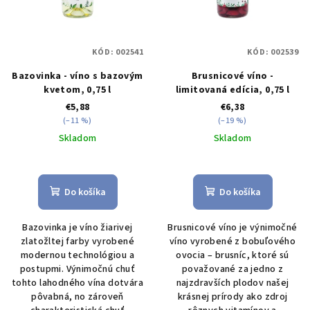
o
t
d
o
u
v
KÓD:
002541
KÓD:
002539
k
Bazovinka - víno s bazovým
Brusnicové víno -
t
kvetom, 0,75 l
limitovaná edícia, 0,75 l
o
€5,88
€6,38
v
(–11 %)
(–19 %)
Skladom
Skladom
Do košíka
Do košíka
Bazovinka je víno žiarivej
Brusnicové víno je výnimočné
zlatožltej farby vyrobené
víno vyrobené z bobuľového
modernou technológiou a
ovocia – brusníc, ktoré sú
postupmi. Výnimočnú chuť
považované za jedno z
tohto lahodného vína dotvára
najzdravších plodov našej
pôvabná, no zároveň
krásnej prírody ako zdroj