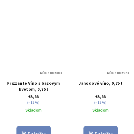
KÓD:
002801
KÓD:
002971
Frizzante Víno s bazovým
Jahodové víno, 0,75 l
kvetom, 0,75 l
€5,88
€5,88
(–11 %)
(–11 %)
Skladom
Skladom
Do košíka
Do košíka