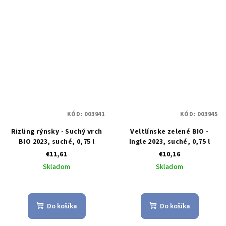
KÓD:
003941
KÓD:
003945
Rizling rýnsky - Suchý vrch
Veltlínske zelené BIO -
BIO 2023, suché, 0,75 l
Ingle 2023, suché, 0,75 l
€11,61
€10,16
Skladom
Skladom
Do košíka
Do košíka