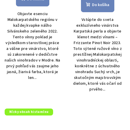
produktu
Do košíka
je
Objavte esenciu
5,0
Malokarpatského regiónu v
Vstúpte do sveta
z
každej kvapke nášho
exkluzívneho vinárstva
5
Silvánskeho zeleného 2022.
Karpatská perla a objavte
hviezdičiek.
Tento vínny poklad je
klenot medzi vínami –
výsledkom starostlivej práce
Frizzante Pinot Noir 2023.
a vášne pre vinárstvo, ktoré
Toto sýtené ružové víno z
sú zakorenené v dedičstve
prestížnej Malokarpatskej
našich vinohradov v Modre. Na
vinohradníckej oblasti,
prvý pohľad vás zaujme jeho
konkrétne z úchvatného
jasná, žiarivá farba, ktorá je
vinohradu Suchý vrch, je
len...
skutočným majstrovským
dielom, ktoré vás očarí od
prvého...
Nízky obsah histamínu