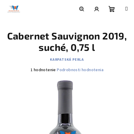
Prejsť
na
obsah
Nákupn
Hľadať
Prihlásenie
Cabernet Sauvignon 2019,
košík
suché, 0,75 l
KARPATSKÁ PERLA
Priemerné
1 hodnotenie
Podrobnosti hodnotenia
hodnotenie
produktu
je
5,0
z
5
hviezdičiek.