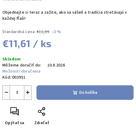
Objednajte si teraz a zažite, ako sa vášeň a tradícia stretávajú v
každej fľaši!
štandardná cena:
€11,99
–3 %
€11,61
/ ks
Jednotková
Skladom
cena:
Môžeme doručiť do:
10.8.2026
Možnosti doručenia
Kód:
003951
−
+
Do košíka
Opýtať sa
Zdieľať