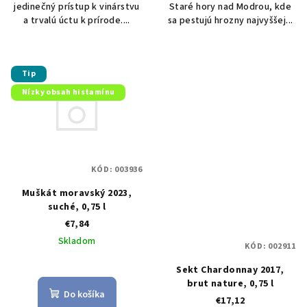
jedinečný prístup k vinárstvu
Staré hory nad Modrou, kde
a trvalú úctu k prírode....
sa pestujú hrozny najvyššej...
Tip
Nízky obsah histamínu
KÓD:
003936
Muškát moravský 2023,
suché, 0,75 l
€7,84
Skladom
KÓD:
002911
Priemerné
Sekt Chardonnay 2017,
hodnotenie
brut nature, 0,75 l
produktu
Do košíka
€17,12
je