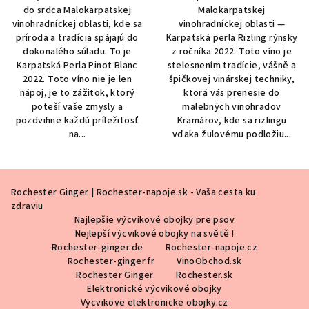
do srdca Malokarpatskej
Malokarpatskej
hviezdičiek.
vinohradníckej oblasti, kde sa
vinohradníckej oblasti —
príroda a tradícia spájajú do
Karpatská perla Rizling rýnsky
dokonalého súladu. To je
z ročníka 2022. Toto víno je
Karpatská Perla Pinot Blanc
stelesnením tradície, vášně a
2022. Toto víno nie je len
špičkovej vinárskej techniky,
nápoj, je to zážitok, ktorý
ktorá vás prenesie do
poteší vaše zmysly a
malebných vinohradov
pozdvihne každú príležitosť
Kramárov, kde sa rizlingu
na...
vďaka žulovému podložiu...
Z
Rochester Ginger | Rochester-napoje.sk - Vaša cesta ku
á
zdraviu
p
Najlepšie výcvikové obojky pre psov
ä
Nejlepší výcvikové obojky na světě !
Rochester-ginger.de
Rochester-napoje.cz
t
Rochester-ginger.fr
VinoObchod.sk
i
Rochester Ginger
Rochester.sk
Elektronické výcvikové obojky
e
Výcvikove elektronicke obojky.cz