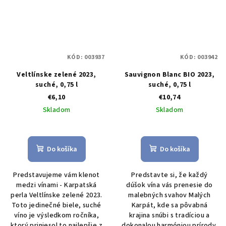
KÓD:
003937
KÓD:
003942
Veltlínske zelené 2023,
Sauvignon Blanc BIO 2023,
suché, 0,75 l
suché, 0,75 l
€6,10
€10,74
Skladom
Skladom
Do košíka
Do košíka
Predstavujeme vám klenot
Predstavte si, že každý
medzi vínami - Karpatská
dúšok vína vás prenesie do
perla Veltlínske zelené 2023.
malebných svahov Malých
Toto jedinečné biele, suché
Karpát, kde sa pôvabná
víno je výsledkom ročníka,
krajina snúbi s tradíciou a
ktorý priniesol to najlepšie z
dokonalou harmóniou prírody.