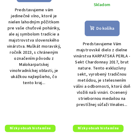
5,0
Skladom
Predstavujeme vám
z
jedinečné víno, ktoré je
5
nielen lahodným pôžitkom
hviezdičiek.
pre vaše chuťové poháriky,
Do košíka
ale aj symbolom tradície a
majstrovstva slovenského
Predstavujeme Vám
vinárstva. Muškát moravský,
majstrovské dielo z dielne
ročník 2023, s chráneným
vinárstva KARPATSKÁ PERLA -
označením pôvodu z
Sekt Chardonnay 2017, brut
Malokarpatskej
nature. Tento exkluzívny
vinohradníckej oblasti, je
sekt, vyrobený tradičnou
ukážkou najlepšieho, čo
metódou, je stelesnením
tento kraj...
vášni a odbornosti, ktorú doň
vložili naši vinári. Ocenený
striebornou medailou na
prestížnej súťaži Vinalies...
Nízky obsah histamínu
Nízky obsah histamínu