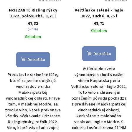
KÓD:
003722
KÓD:
003763
FRIZZANTE Rizling rýsky
Veltlínske zelené - Ingle
2022, polosuché, 0,75 l
2022, suché, 0,75 l
€7,32
€8,71
(–7 %)
Skladom
Skladom
Priemerné
hodnotenie
Do košíka
produktu
Do košíka
je
Vstúpte do sveta
5,0
Predstavte si slnečné lúče,
výnimočných chutí s naším
z
ktoré sa jemne dotýkajú
vínom Karpatská perla
5
vinohradov v srdci
Veltlínske zelené - Ingle 2022.
hviezdičiek.
Malokarpatskej
Toto víno s chráneným
vinohradníckej oblasti. Práve
označením pôvodu pochádza
tam, v malebnej Modre, sa
z preslávenej Malokarpatskej
zrodilo víno, ktoré prekonáva
vinohradníckej oblasti,
všetky očakávania: Frizzante
konkrétne z malebného
Rizling rýnsky, ročník 2022.
vinohradu Ingle v Modre. S
Víno, ktoré vás očarí svojou
cukornatosťou hrozna 21°NM