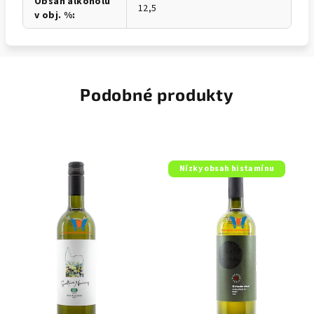
Obsah alkoholu
12,5
v obj. %
:
Podobné produkty
Nízky obsah histamínu