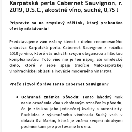
Karpatská perla Cabernet Sauvignon, r.
2019, D.S.C., akostné víno, suché, 0,75 l
Pripravte sa na zmyslový zážitok, ktorý prekonáva
všetky očakávania!
Predstavujeme vám vzácny klenot z dielne renomovaného
vinárstva Karpatská perla. Cabernet Sauvignon z ročníka
2019 je víno, ktoré vás uchváti svojou eleganciou a hlbokou
komplexnosťou. Toto víno nie je len nápoj, ale umelecké
dielo, ktoré v sebe spája tradície Malokarpatskej
vinohradníckej oblasti a inovácie moderného vinárstva.
Prečo si zvoliť práve tento Cabernet Sauvignon?
Ochranná známka pôvodu
: Tento lahodný mok
nesie označenie vína s chráneným označením pôvodu,
čo je zárukou jeho jedinečnej kvality a autenticity.
Pochádza z výnimočného vinohradu Suchý vrch v
oblasti Sv. Martin, ktorá je známa svojimi ideálnymi
podmienkami pre pestovanie hrozna.