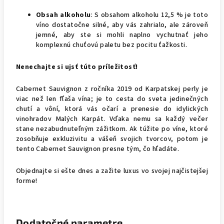
Obsah alkoholu
: S obsahom alkoholu 12,5 % je toto
víno dostatočne silné, aby vás zahrialo, ale zároveň
jemné, aby ste si mohli naplno vychutnať jeho
komplexnú chuťovú paletu bez pocitu ťažkosti.
Nenechajte si ujsť túto príležitosť!
Cabernet Sauvignon z ročníka 2019 od Karpatskej perly je
viac než len fľaša vína; je to cesta do sveta jedinečných
chutí a vôní, ktorá vás očarí a prenesie do idylických
vinohradov Malých Karpát. Vďaka nemu sa každý večer
stane nezabudnuteľným zážitkom. Ak túžite po víne, ktoré
zosobňuje exkluzivitu a vášeň svojich tvorcov, potom je
tento Cabernet Sauvignon presne tým, čo hľadáte.
Objednajte si ešte dnes a zažite luxus vo svojej najčistejšej
forme!
Dodatočné parametre