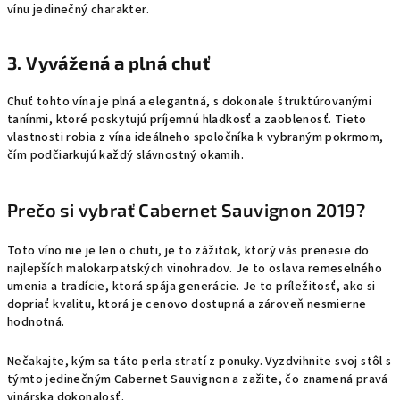
vínu jedinečný charakter.
3.
Vyvážená a plná chuť
Chuť tohto vína je plná a elegantná, s dokonale štruktúrovanými
tanínmi, ktoré poskytujú príjemnú hladkosť a zaoblenosť. Tieto
vlastnosti robia z vína ideálneho spoločníka k vybraným pokrmom,
čím podčiarkujú každý slávnostný okamih.
Prečo si vybrať Cabernet Sauvignon 2019?
Toto víno nie je len o chuti, je to zážitok, ktorý vás prenesie do
najlepších malokarpatských vinohradov. Je to oslava remeselného
umenia a tradície, ktorá spája generácie. Je to príležitosť, ako si
dopriať kvalitu, ktorá je cenovo dostupná a zároveň nesmierne
hodnotná.
Nečakajte, kým sa táto perla stratí z ponuky. Vyzdvihnite svoj stôl s
týmto jedinečným Cabernet Sauvignon a zažite, čo znamená pravá
vinárska dokonalosť.