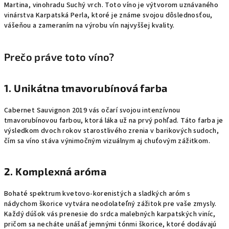
Martina, vinohradu Suchý vrch. Toto víno je výtvorom uznávaného
vinárstva Karpatská Perla, ktoré je známe svojou dôslednosťou,
vášeňou a zameraním na výrobu vín najvyššej kvality.
Prečo práve toto víno?
1.
Unikátna tmavorubínová farba
Cabernet Sauvignon 2019 vás očarí svojou intenzívnou
tmavorubínovou farbou, ktorá láka už na prvý pohľad. Táto farba je
výsledkom dvoch rokov starostlivého zrenia v barikových sudoch,
čím sa víno stáva výnimočným vizuálnym aj chuťovým zážitkom.
2.
Komplexná aróma
Bohaté spektrum kvetovo-korenistých a sladkých aróm s
nádychom škorice vytvára neodolateľný zážitok pre vaše zmysly.
Každý dúšok vás prenesie do srdca malebných karpatských viníc,
pričom sa necháte unášať jemnými tónmi škorice, ktoré dodávajú