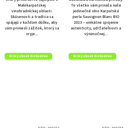
Malokarpatskej
To všetko vám prináša naše
vinohradníckej oblasti.
jedinečné víno Karpatská
Skúsenosti a tradícia sa
perla Sauvignon Blanc BIO
spájajú v každom dúšku, aby
2023 – unikátne spojenie
vám priniesli zážitok, ktorý sa
autenticity, udržateľnosti a
vryje...
výnimočnej...
Nízky obsah histamínu
Nízky obsah histamínu