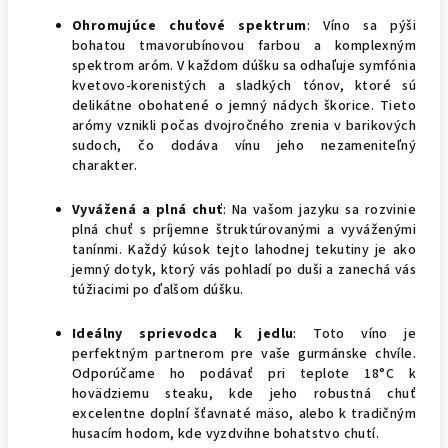
Ohromujúce chuťové spektrum
: Víno sa pýši
bohatou tmavorubínovou farbou a komplexným
spektrom aróm. V každom dúšku sa odhaľuje symfónia
kvetovo-korenistých a sladkých tónov, ktoré sú
delikátne obohatené o jemný nádych škorice. Tieto
arómy vznikli počas dvojročného zrenia v barikových
sudoch, čo dodáva vínu jeho nezameniteľný
charakter.
Vyvážená a plná chuť
: Na vašom jazyku sa rozvinie
plná chuť s príjemne štruktúrovanými a vyváženými
tanínmi. Každý kúsok tejto lahodnej tekutiny je ako
jemný dotyk, ktorý vás pohladí po duši a zanechá vás
túžiacimi po ďalšom dúšku.
Ideálny sprievodca k jedlu
: Toto víno je
perfektným partnerom pre vaše gurmánske chvíle.
Odporúčame ho podávať pri teplote 18°C k
hovädziemu steaku, kde jeho robustná chuť
excelentne doplní šťavnaté mäso, alebo k tradičným
husacím hodom, kde vyzdvihne bohatstvo chutí.