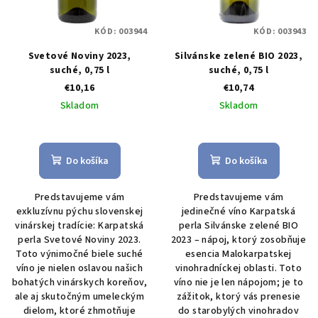
KÓD:
003944
KÓD:
003943
Svetové Noviny 2023,
Silvánske zelené BIO 2023,
suché, 0,75 l
suché, 0,75 l
€10,16
€10,74
Skladom
Skladom
Do košíka
Do košíka
Predstavujeme vám
Predstavujeme vám
exkluzívnu pýchu slovenskej
jedinečné víno Karpatská
vinárskej tradície: Karpatská
perla Silvánske zelené BIO
perla Svetové Noviny 2023.
2023 – nápoj, ktorý zosobňuje
Toto výnimočné biele suché
esencia Malokarpatskej
víno je nielen oslavou našich
vinohradníckej oblasti. Toto
bohatých vinárskych koreňov,
víno nie je len nápojom; je to
ale aj skutočným umeleckým
zážitok, ktorý vás prenesie
dielom, ktoré zhmotňuje
do starobylých vinohradov