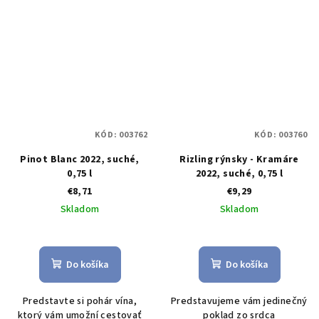
KÓD:
003762
KÓD:
003760
Pinot Blanc 2022, suché,
Rizling rýnsky - Kramáre
0,75 l
2022, suché, 0,75 l
€8,71
€9,29
Skladom
Skladom
Priemerné
hodnotenie
produktu
Do košíka
Do košíka
je
5,0
Predstavte si pohár vína,
Predstavujeme vám jedinečný
z
ktorý vám umožní cestovať
poklad zo srdca
5