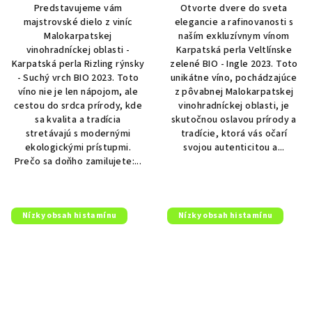
Predstavujeme vám
Otvorte dvere do sveta
majstrovské dielo z viníc
elegancie a rafinovanosti s
Malokarpatskej
naším exkluzívnym vínom
vinohradníckej oblasti -
Karpatská perla Veltlínske
Karpatská perla Rizling rýnsky
zelené BIO - Ingle 2023. Toto
- Suchý vrch BIO 2023. Toto
unikátne víno, pochádzajúce
víno nie je len nápojom, ale
z pôvabnej Malokarpatskej
cestou do srdca prírody, kde
vinohradníckej oblasti, je
sa kvalita a tradícia
skutočnou oslavou prírody a
stretávajú s modernými
tradície, ktorá vás očarí
ekologickými prístupmi.
svojou autenticitou a...
Prečo sa doňho zamilujete:...
Nízky obsah histamínu
Nízky obsah histamínu