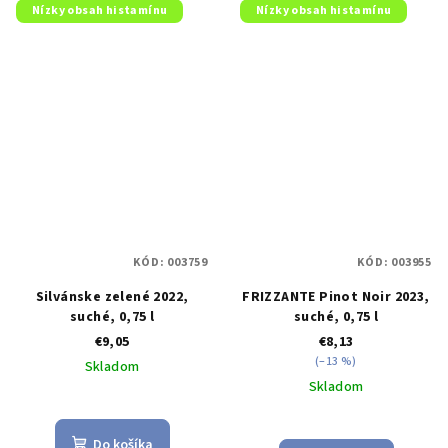
Nízky obsah histamínu
Nízky obsah histamínu
KÓD:
003759
KÓD:
003955
Silvánske zelené 2022,
FRIZZANTE Pinot Noir 2023,
suché, 0,75 l
suché, 0,75 l
€9,05
€8,13
(–13 %)
Skladom
Skladom
Priemerné
hodnotenie
Do košíka