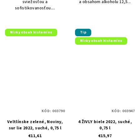
sviežosťou a
a obsahom alkoholu 12,5...
sofistikovanosťou....
Nízky obsah histamínu
Tip
Nízky obsah histamínu
KÓD:
003790
KÓD:
003947
Veltlínske zelené, Noviny,
4 ŽIVLY biele 2022, suché,
sur lie 2022, suché, 0,75 l
0,75 l
€11,61
€15,97