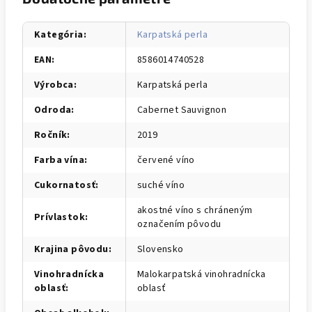
Kategória
:
Karpatská perla
EAN
:
8586014740528
Výrobca
:
Karpatská perla
Odroda
:
Cabernet Sauvignon
Ročník
:
2019
Farba vína
:
červené víno
Cukornatosť
:
suché víno
akostné víno s chráneným
Prívlastok
:
označením pôvodu
Krajina pôvodu
:
Slovensko
Vinohradnícka
Malokarpatská vinohradnícka
oblasť
:
oblasť