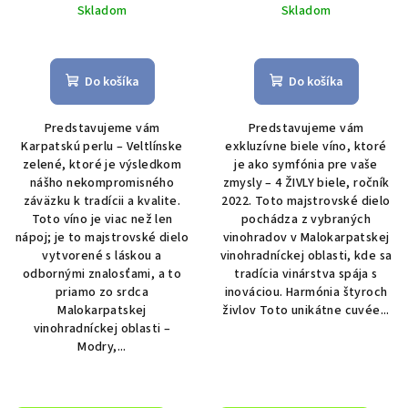
Skladom
Skladom
Priemerné
hodnotenie
produktu
Do košíka
Do košíka
je
5,0
Predstavujeme vám
Predstavujeme vám
z
Karpatskú perlu – Veltlínske
exkluzívne biele víno, ktoré
5
zelené, ktoré je výsledkom
je ako symfónia pre vaše
hviezdičiek.
nášho nekompromisného
zmysly – 4 ŽIVLY biele, ročník
záväzku k tradícii a kvalite.
2022. Toto majstrovské dielo
Toto víno je viac než len
pochádza z vybraných
nápoj; je to majstrovské dielo
vinohradov v Malokarpatskej
vytvorené s láskou a
vinohradníckej oblasti, kde sa
odbornými znalosťami, a to
tradícia vinárstva spája s
priamo zo srdca
inováciou. Harmónia štyroch
Malokarpatskej
živlov Toto unikátne cuvée...
vinohradníckej oblasti –
Modry,...