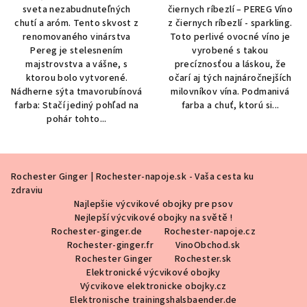
sveta nezabudnuteľných
čiernych ríbezlí – PEREG Víno
chutí a aróm. Tento skvost z
z čiernych ríbezlí - sparkling.
renomovaného vinárstva
Toto perlivé ovocné víno je
Pereg je stelesnením
vyrobené s takou
majstrovstva a vášne, s
precíznosťou a láskou, že
ktorou bolo vytvorené.
očarí aj tých najnáročnejších
Nádherne sýta tmavorubínová
milovníkov vína. Podmanivá
farba: Stačí jediný pohľad na
farba a chuť, ktorú si...
pohár tohto...
Z
Rochester Ginger | Rochester-napoje.sk - Vaša cesta ku
á
zdraviu
p
Najlepšie výcvikové obojky pre psov
ä
Nejlepší výcvikové obojky na světě !
Rochester-ginger.de
Rochester-napoje.cz
t
Rochester-ginger.fr
VinoObchod.sk
i
Rochester Ginger
Rochester.sk
Elektronické výcvikové obojky
e
Výcvikove elektronicke obojky.cz
Elektronische trainingshalsbaender.de