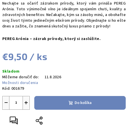
Nechajte sa očariť zázrakom prírody, ktorý vám prináša PEREG
Arónia. Toto výnimočné víno je ideálnym spojením chuti, kvality a
zdravotných benefitov. Nečakajte, kým sa zásoby minú, a obohaťte
svoj život týmto jedinečným elixírom prírody. Objednajte si ho ešte
dnes a zažite, čo znamená skutočný luxus priamo z prírody!
PEREG Arónia – zázrak prírody, ktorý si zaslúžite.
€9,50
/ ks
Jednotková
Skladom
cena:
Môžeme doručiť do:
11.8.2026
Možnosti doručenia
Kód:
001679
−
+
Do košíka