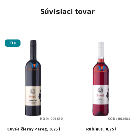
Súvisiaci tovar
Tip
KÓD:
001680
KÓD:
001681
Cuvée čierny Pereg, 0,75 l
Rubinus, 0,75 l