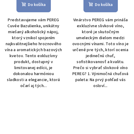
produktu
Do košíka
Do košíka
je
5,0
Predstavujeme vám PEREG
Vinárstvo PEREG vám prináša
z
Cuvée Bazulienka, unikátny
exkluzívne slivkové víno,
5
miešaný alkoholický nápoj,
ktoré je skutočným
hviezdičiek.
ktorý vznikol spojením
umeleckým dielom medzi
najkvalitnejšieho hroznového
ovocnými vínami. Toto víno je
vína a aromatických bazových
určené pre tých, ktorí ocenia
kvetov. Tento exkluzívny
jedinečnú chuť,
produkt, dostupný v
sofistikovanosť a kvalitu.
limitovanej edícii, je
Prečo si vybrať slivkové víno
dokonalou harmóniou
PEREG? 1. Výnimočná chuťová
sladkosti a elegancie, ktorá
paleta: Na prvý pohľad vás
očarí aj tých...
osloví...