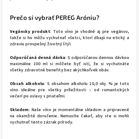
Prečo si vybrať PEREG Aróniu?
Vegánsky produkt
: Toto víno je vhodné aj pre vegánov,
takže si ho môžu vychutnať všetci, ktorí dbajú na etický a
zdraviu prospešný životný štýl.
Odporúčaná denná dávka
: S odporúčanou dennou dávkou
maximálne 100 ml si môžete byť istí, že si vychutnáte
všetky zdravotné benefity bez akýchkoľvek obáv.
Obsah alkoholu
: S obsahom alkoholu 10,0 obj. % je toto
víno ideálne pre všetky príležitosti – od romantických
večerí po oslavy s priateľmi.
Skladom
: Naše víno je momentálne skladom a pripravené
na okamžité doručenie. Nemusíte čakať, aby ste si mohli
vychutnať tento zázrak prírody.