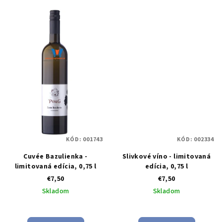
KÓD:
001743
KÓD:
002334
Cuvée Bazulienka -
Slivkové víno - limitovaná
limitovaná edícia, 0,75 l
edícia, 0,75 l
€7,50
€7,50
Skladom
Skladom
Priemerné
hodnotenie