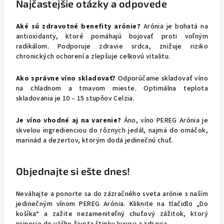
Najčastejšie otázky a odpovede
Aké sú zdravotné benefity arónie?
Arónia je bohatá na
antioxidanty, ktoré pomáhajú bojovať proti voľným
radikálom. Podporuje zdravie srdca, znižuje riziko
chronických ochorení a zlepšuje celkovú vitalitu.
Ako správne víno skladovať?
Odporúčame skladovať víno
na chladnom a tmavom mieste. Optimálna teplota
skladovania je 10 – 15 stupňov Celzia.
Je víno vhodné aj na varenie?
Áno, víno PEREG Arónia je
skvelou ingredienciou do rôznych jedál, najmä do omáčok,
marinád a dezertov, ktorým dodá jedinečnú chuť.
Objednajte si ešte dnes!
Neváhajte a ponorte sa do zázračného sveta arónie s naším
jedinečným vínom PEREG Arónia. Kliknite na tlačidlo „Do
košíka“ a zažite nezameniteľný chuťový zážitok, ktorý
prinesie do vášho života štipku luxusu a zdravia.