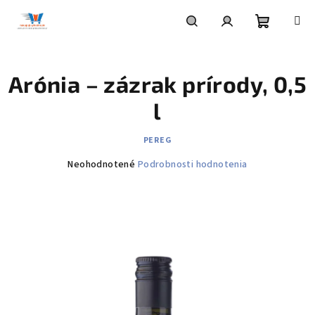
Prejsť
na
obsah
Nákupn
Hľadať
Prihlásenie
Arónia – zázrak prírody, 0,5
košík
l
PEREG
Priemerné
Neohodnotené
Podrobnosti hodnotenia
hodnotenie
produktu
je
0,0
z
5
hviezdičiek.