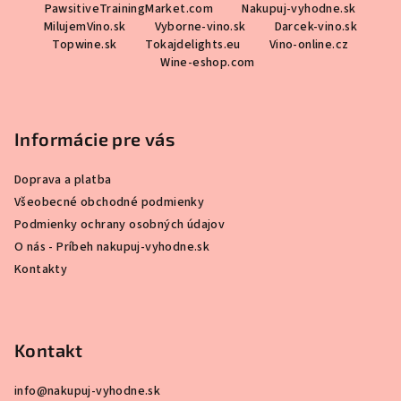
PawsitiveTrainingMarket.com
Nakupuj-vyhodne.sk
MilujemVino.sk
Vyborne-vino.sk
Darcek-vino.sk
Topwine.sk
Tokajdelights.eu
Vino-online.cz
Wine-eshop.com
Informácie pre vás
Doprava a platba
Všeobecné obchodné podmienky
Podmienky ochrany osobných údajov
O nás - Príbeh nakupuj-vyhodne.sk
Kontakty
Kontakt
info
@
nakupuj-vyhodne.sk