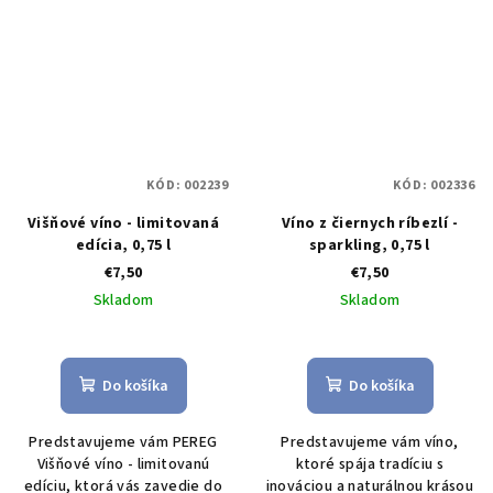
KÓD:
002239
KÓD:
002336
Višňové víno - limitovaná
Víno z čiernych ríbezlí -
edícia, 0,75 l
sparkling, 0,75 l
€7,50
€7,50
Skladom
Skladom
Do košíka
Do košíka
Predstavujeme vám PEREG
Predstavujeme vám víno,
Višňové víno - limitovanú
ktoré spája tradíciu s
edíciu, ktorá vás zavedie do
inováciou a naturálnou krásou