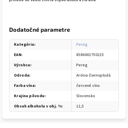
Dodatočné parametre
Kategória
:
Pereg
EAN
:
8586002750225
Výrobca
:
Pereg
Odroda
:
Arónia čiernoplodá
Farba vína
:
červené víno
Krajina pôvodu
:
Slovensko
Obsah alkoholu v obj. %
:
12,5