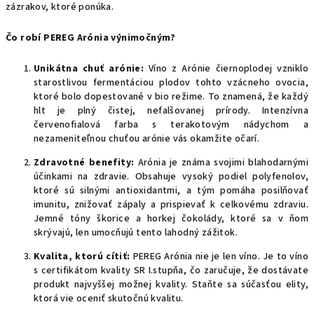
zázrakov, ktoré ponúka.
Čo robí PEREG Arónia výnimočným?
Unikátna chuť arónie:
Víno z Arónie čiernoplodej vzniklo
starostlivou fermentáciou plodov tohto vzácneho ovocia,
ktoré bolo dopestované v bio režime. To znamená, že každý
hlt je plný čistej, nefalšovanej prírody. Intenzívna
červenofialová farba s terakotovým nádychom a
nezameniteľnou chuťou arónie vás okamžite očarí.
Zdravotné benefity:
Arónia je známa svojimi blahodarnými
účinkami na zdravie. Obsahuje vysoký podiel polyfenolov,
ktoré sú silnými antioxidantmi, a tým pomáha posilňovať
imunitu, znižovať zápaly a prispievať k celkovému zdraviu.
Jemné tóny škorice a horkej čokolády, ktoré sa v ňom
skrývajú, len umocňujú tento lahodný zážitok.
Kvalita, ktorú cítiť:
PEREG Arónia nie je len víno. Je to víno
s certifikátom kvality SR I.stupňa, čo zaručuje, že dostávate
produkt najvyššej možnej kvality. Staňte sa súčasťou elity,
ktorá vie oceniť skutočnú kvalitu.