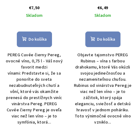
€7,50
€6,49
Skladom
Skladom
Do košíka
Do košíka
PEREG Cuvée čierny Pereg,
Objavte tajomstvo PEREG
ovocné víno, 0,75 l - Váš nový
Rubinus – vína s farbou
favorit medzi
drahokamu, ktoré Vás okúzli
vínami: Predstavte si, že sa
svojou jedinečnosťou a
ponoríte do sveta
nezameniteľnou chuťou.
nezabudnuteľných chutí a
Rubinus od vinárstva Pereg je
vôní, ktoré vás okamžite
viac než len víno – je to
prenesú do prestížnych viníc
zážitok, ktorý spája
vinárstva Pereg. PEREG
eleganciu, sviežosť a detskú
Cuvée čierny Pereg je oveľa
hravosť v jednom poháriku.
viac než len víno – je to
Toto výnimočné ovocné víno
symfónia, ktorá...
vzniklo...