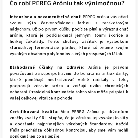
Čo robí PEREG Aróniu tak výnimočnou?
Intenzívna a nezameniteľná chuť
: PEREG Arónia vás očarí
svojou sýto červenofialovou farbou s terakotovým
nádychom. Už po prvom dúšku pocítite plnú a výraznú chuť
arónie, ktorá je podčiarknutá jemnými tónmi škorice a
horkej čokolády. Tento chuťový zážitok je výsledkom
starostlivej fermentácie plodov, ktoré sú známe svojím
vysokým obsahom polyfenolov a iných prospešných látok.
Blahodarné účinky na zdravie
: Arónia je právom
považovaná za superpotravinu. Je bohatá na antioxidanty,
ktoré pomáhajú neutralizovať voľné radikály v tele,
podporujú zdravie srdca a znižujú riziko chronických
ochorení. Pravidelná konzumácia tohto vína môže prispieť k
vašej celkovej vitalite a pohode.
Certifikovaná kvalita
: Víno PEREG Arónia je držiteľom
značky kvality SR I. stupňa, čo je zárukou jej vysokej kvality
a dodržania najprísnejších výrobných štandardov. Každá
fľaša prechádza dôkladnou kontrolou, aby sme vám mohli
ponúknuť len to najlepšie.