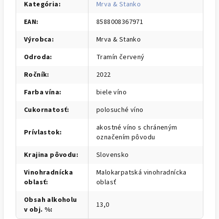
Kategória
:
Mrva & Stanko
EAN
:
8588008367971
Výrobca
:
Mrva & Stanko
Odroda
:
Tramín červený
Ročník
:
2022
Farba vína
:
biele víno
Cukornatosť
:
polosuché víno
akostné víno s chráneným
Prívlastok
:
označením pôvodu
Krajina pôvodu
:
Slovensko
Vinohradnícka
Malokarpatská vinohradnícka
oblasť
:
oblasť
Obsah alkoholu
13,0
v obj. %
: