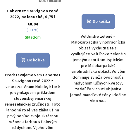
KÓD:
003830
Cabernet Sauvignon rosé
2022, polosuché, 0,75 l
Do košíka
€8,94
(–11 %)
Veltlínske zelené –
Skladom
Malokarpatská vinohradnícka
Priemerné
oblasť Vychutnajte si
hodnotenie
vynikajúce Veltlínske zelené s
produktu
jemným espritom typickým
Do košíka
je
pre Malokarpatskú
5,0
vinohradnícku oblasť. Vo vôni
Predstavujeme vám Cabernet
z
dominuje svieža ovocnosť s
Sauvignon rosé 2022 z
5
nádychom lúčnych kvetov,
vinárstva Vinum Nobile, ktoré
hviezdičiek.
zatiaľ čo v chuti objavíte
je vynikajúcim príkladom
jemné mandľové tóny. Ideálne
slovenskej vinárskej
víno na...
remeselníckej zručnosti. Toto
lahodné rosé vás zláka už na
prvý pohľad svojou krásnou
ružovou farbou s fialovým
nádychom. V jeho vôni