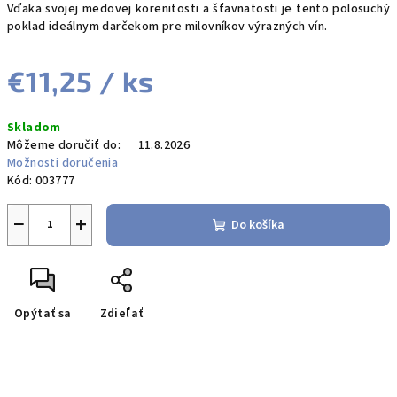
Vďaka svojej medovej korenitosti a šťavnatosti je tento polosuchý
poklad ideálnym darčekom pre milovníkov výrazných vín.
€11,25
/ ks
Jednotková
Skladom
cena:
Môžeme doručiť do:
11.8.2026
Možnosti doručenia
Kód:
003777
−
+
Do košíka
Opýtať sa
Zdieľať