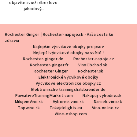
objavíte svieži ríbezľovo-
jahodový...
Z
Rochester Ginger | Rochester-napoje.sk - Vaša cesta ku
á
zdraviu
p
Najlepšie výcvikové obojky pre psov
ä
Nejlepší výcvikové obojky na světě !
Rochester-ginger.de
Rochester-napoje.cz
t
Rochester-ginger.fr
VinoObchod.sk
i
Rochester Ginger
Rochester.sk
Elektronické výcvikové obojky
e
Výcvikove elektronicke obojky.cz
Elektronische trainingshalsbaender.de
PawsitiveTrainingMarket.com
Nakupuj-vyhodne.sk
MilujemVino.sk
Vyborne-vino.sk
Darcek-vino.sk
Topwine.sk
Tokajdelights.eu
Vino-online.cz
Wine-eshop.com