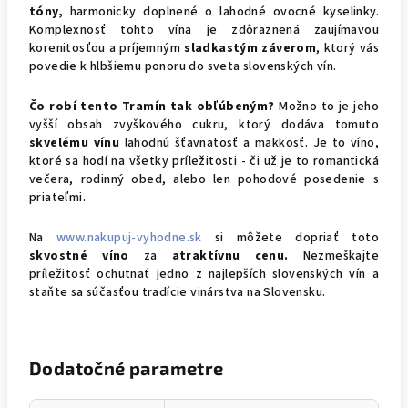
tóny,
harmonicky doplnené o lahodné ovocné kyselinky.
Komplexnosť tohto vína je zdôraznená zaujímavou
korenitosťou a príjemným
sladkastým záverom
, ktorý vás
povedie k hlbšiemu ponoru do sveta slovenských vín.
Čo robí tento Tramín tak obľúbeným?
Možno to je jeho
vyšší obsah zvyškového cukru, ktorý dodáva tomuto
skvelému vínu
lahodnú šťavnatosť a mäkkosť. Je to víno,
ktoré sa hodí na všetky príležitosti - či už je to romantická
večera, rodinný obed, alebo len pohodové posedenie s
priateľmi.
Na
www.nakupuj-vyhodne.sk
si môžete dopriať toto
skvostné víno
za
atraktívnu cenu.
Nezmeškajte
príležitosť ochutnať jedno z najlepších slovenských vín a
staňte sa súčasťou tradície vinárstva na Slovensku.
Dodatočné parametre