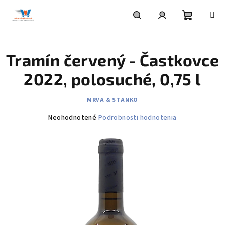
Prejsť
na
obsah
Nákupn
Hľadať
Prihlásenie
Tramín červený - Častkovce
košík
2022, polosuché, 0,75 l
MRVA & STANKO
Priemerné
Neohodnotené
Podrobnosti hodnotenia
hodnotenie
produktu
je
0,0
z
5
hviezdičiek.