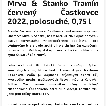
Mrva & Stanko Tramín
červený - Častkovce
2022, polosuché, 0,75 l
Tramín červený z vinice Častkovce, vytvorený majstrami
vinárstva Mrva & Stanko, nás v ročníku 2022 opäť pozýva k
oslave slovenského vinohradníckeho dedičstva. Toto
v
ýnimočné biele polosuché víno
s chráneným označením
pôvodu z Malokarpatskej vinohradníckej oblasti je
symfóniou vôní a chutí.
Jeho nádherná žlto-zlatistá farba naznačuje záplavu
senzuálnych aróm, ktoré tento Tramín skrýva.
Medovo-
korenistá vôňa
je doplnená príjemnými tónmi liči,
kvetového medu, muškátových listov, ruže a čajových
lístkov. Tiež jemné
minerálne tóny
vyzdvihujú
autentickosť Čachtického terroiru a dávajú tomuto vínu
jeho
jedinečný charakter.
V chuti vína sa opäť objavujú tieto
korenisté a medové